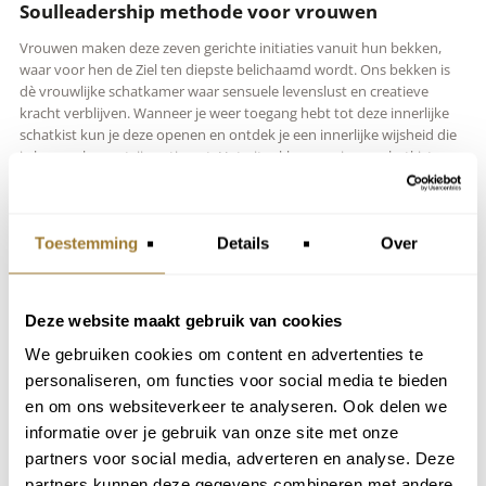
Soulleadership methode voor vrouwen
Vrouwen maken deze zeven gerichte initiaties vanuit hun bekken,
waar voor hen de Ziel ten diepste belichaamd wordt. Ons bekken is
dè vrouwlijke schatkamer waar sensuele levenslust en creatieve
kracht verblijven. Wanneer je weer toegang hebt tot deze innerlijke
schatkist kun je deze openen en ontdek je een innerlijke wijsheid die
je hogere bewustzijn activeert. Het uitpakken van jouw schatkist en
het leren gebruiken van de schatten laten je als vrouw weer stromen
waardoor je weer danst met het leven. Je komt tot leven, bent het
leven en durft jezelf in al je schoonheid te laten zien.
Toestemming
Details
Over
Soulleadership methode voor mannen
Mannen maken deze ontdekkingsreis via zeven harts initiaties, het
Deze website maakt gebruik van cookies
epicentrum van mannelijke kracht en ankerplaats van de authentieke
mannelijke ziel. Het mannelijk energetisch hart vormt de
We gebruiken cookies om content en advertenties te
ontmoetingsplaats van alle energie in en om je heen. Wanneer je als
personaliseren, om functies voor social media te bieden
man in staat bent om een evenwicht te vinden tussen ontvangen en
en om ons websiteverkeer te analyseren. Ook delen we
geven en de oude pijnen rondom bescherming en het bieden van
zekerheid kunt helen, ontstaat er een krachtige stroming van de
informatie over je gebruik van onze site met onze
mannelijke oer energie. Met deze energie verzacht je het
partners voor social media, adverteren en analyse. Deze
(on-)machtsgedreven ego en maak je je ego weer dienstbaar aan je
partners kunnen deze gegevens combineren met andere